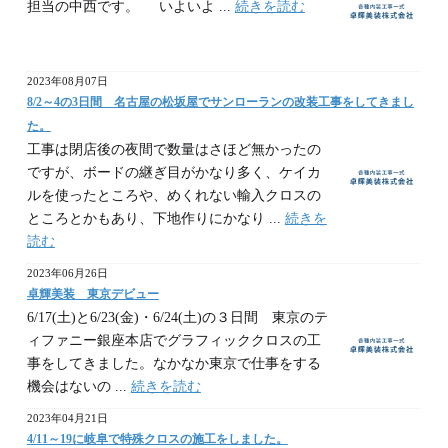
担当の中西です。 いよいよ ...
続きを読む
2023年08月07日
8/2～4の3日間 名古屋の松坂屋でサンローランの改装工事をしてきまし
た。
工事は閉店後の夜間で数量はさほど無かったの
ですが、ボードの継ぎ目がかなり多く、ケイカ
ルを使ったところや、めくれない輸入クロスの
ところとかもあり、下地作りにかなり ...
続きを
読む
2023年06月26日
卓輝美装 東京デビュー
6/17(土)と6/23(金)・6/24(土)の３日間 東京のテ
ィファニー銀座本店でグラフィッククロスの工
事をしてきました。なかなか東京で仕事をする
機会はないの ...
続きを読む
2023年04月21日
4/11～19に岐阜で特殊クロスの施工をしました。