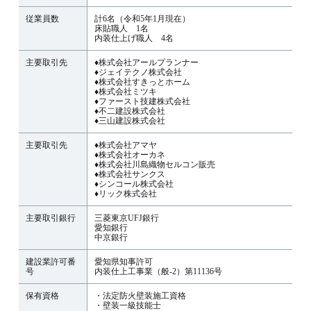
従業員数
計6名（令和5年1月現在）
床貼職人 1名
内装仕上げ職人 4名
主要取引先
♦株式会社アールプランナー
♦ジェイテクノ株式会社
♦株式会社すきっとホーム
♦株式会社ミツキ
♦ファースト技建株式会社
♦不二建設株式会社
♦三山建設株式会社
主要取引先
♦株式会社アマヤ
♦株式会社オーカネ
♦株式会社川島織物セルコン販売
♦株式会社サンクス
♦シンコール株式会社
♦リック株式会社
主要取引銀行
三菱東京UFJ銀行
愛知銀行
中京銀行
建設業許可番
愛知県知事許可
号
内装仕上工事業（般-2）第11136号
保有資格
・法定防火壁装施工資格
・壁装一級技能士