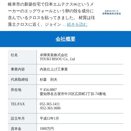
岐阜市の新築住宅で日本エムテクス㈱というメ
ーカーのエッグウォールという卵の殻を成分に
含んでいるクロスを貼ってきました。 材質は珪
藻土クロスに近く、ジョイン ...
続きを読む
会社概要
社名
卓輝美装株式会社
TOUKI BISOU Co., Ltd
事業内容
内装仕上げ工事業
代表取締役
杉森 則夫
所在地
〒454-0867
愛知県名古屋市中川区広田町2丁目-74番地
TEL/FAX
052-365-1411
/052-363-3606
設立年月
平成12年1月
資本金
1000万円