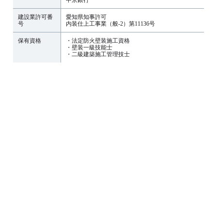
建設業許可番
愛知県知事許可
号
内装仕上工事業（般-2）第11136号
保有資格
・法定防火壁装施工資格
・壁装一級技能士
・二級建築施工管理技士