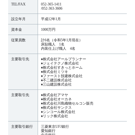
TEL/FAX
052-365-1411
/052-363-3606
設立年月
平成12年1月
資本金
1000万円
従業員数
計6名（令和5年1月現在）
床貼職人 1名
内装仕上げ職人 4名
主要取引先
♦株式会社アールプランナー
♦ジェイテクノ株式会社
♦株式会社すきっとホーム
♦株式会社ミツキ
♦ファースト技建株式会社
♦不二建設株式会社
♦三山建設株式会社
主要取引先
♦株式会社アマヤ
♦株式会社オーカネ
♦株式会社川島織物セルコン販売
♦株式会社サンクス
♦シンコール株式会社
♦リック株式会社
主要取引銀行
三菱東京UFJ銀行
愛知銀行
中京銀行